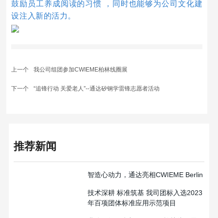
绍
鼓励员工养成阅读的习惯 ，同时也能够为公司文化建
设注入新的活力。
米
兰
体
育
上一个
我公司组团参加CWIEME柏林线圈展
平
台
下一个
“追锋行动 关爱老人”--通达矽钢学雷锋志愿者活动
AP
P
官
网-
米
推荐新闻
兰
体
育
智造心动力，通达亮相CWIEME Berlin
（
中
技术深耕 标准筑基 我司团标入选2023
国
年百项团体标准应用示范项目
）