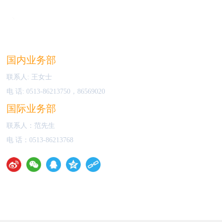
国内业务部
联系人: 王女士
电 话:
0513-86213750
，
86569020
国际业务部
联系人：范先生
电 话：
0513-86213768