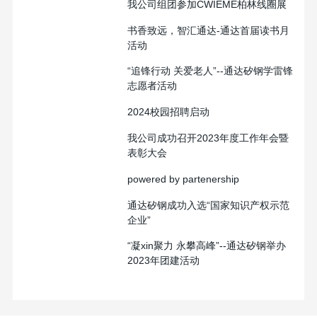
我公司组团参加CWIEME柏林线圈展
书香致远，智汇通达-通达首届读书月
活动
“追锋行动 关爱老人”--通达矽钢学雷锋
志愿者活动
2024校园招聘启动
我公司成功召开2023年度工作年会暨
表彰大会
powered by partenership
通达矽钢成功入选“国家知识产权示范
企业”
“凝xin聚力 永攀高峰”--通达矽钢举办
2023年团建活动